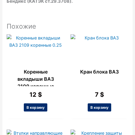
Бендикс (КАТЭК ст.29.3708).
Похожие
Коренные
Кран блока ВАЗ
вкладыши ВАЗ
2109 коренные
0.25
12
$
7
$
В корзину
В корзину