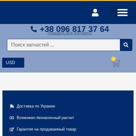
Перейти
к
содержимому
+38 096 817 37 64
Оплата и доставка
Мой аккаунт
показать все контакты
Поиск
0
Корз
Доставка по Украине
Возможен безналичный расчет
Гарантия на продаваемый товар