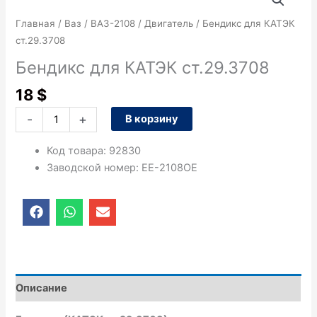
товара
Бендикс
Главная
/
Ваз
/
ВАЗ-2108
/
Двигатель
/ Бендикс для КАТЭК
для
ст.29.3708
КАТЭК
Бендикс для КАТЭК ст.29.3708
ст.29.3708
18
$
-
+
В корзину
Код товара
:
92830
Заводской номер
:
EE-2108OE
F
W
E
a
h
n
c
a
v
e
t
e
b
s
l
o
a
o
o
p
p
Описание
k
p
e