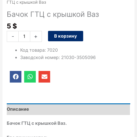
ГТЦ с крышкой Ваз
Бачок ГТЦ с крышкой Ваз
5
$
-
+
В корзину
Код товара
:
7020
Заводской номер
:
21030-3505096
F
W
E
a
h
n
c
a
v
e
t
e
b
s
l
o
a
o
o
p
p
Описание
k
p
e
Бачок ГТЦ с крышкой Ваз.