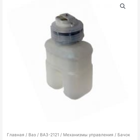
товара
Бачок
ГТЦ
с
крышкой
Ваз
Главная
/
Ваз
/
ВАЗ-2121
/
Механизмы управления
/ Бачок