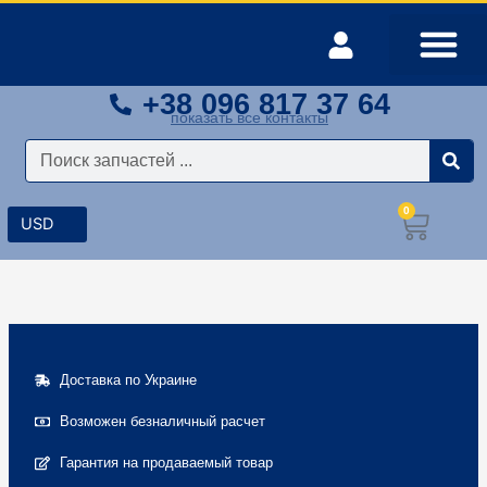
Перейти
к
содержимому
+38 096 817 37 64
Оплата и доставка
Мой аккаунт
показать все контакты
Поиск
0
Корз
Доставка по Украине
Возможен безналичный расчет
Гарантия на продаваемый товар