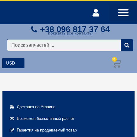
Перейти
к
содержимому
+38 096 817 37 64
Оплата и доставка
Мой аккаунт
показать все контакты
Поиск
0
Корз
Доставка по Украине
Возможен безналичный расчет
Гарантия на продаваемый товар