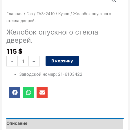
товара
Желобок
Главная
/
Газ
/
ГАЗ-2410
/
Кузов
/ Желобок опускного
опускного
стекла дверей.
стекла
дверей.
Желобок опускного стекла
дверей.
115
$
-
+
В корзину
Заводской номер
:
21-6103422
F
W
E
a
h
n
c
a
v
e
t
e
b
s
l
o
a
o
o
p
p
Описание
k
p
e