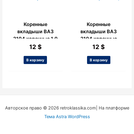
Коренные
Коренные
вкладыши ВАЗ
вкладыши ВАЗ
2104 коренные 1.0
2104 коренные
0,05
12
$
12
$
В корзину
В корзину
Авторское право © 2026 retroklassika.com| На платформе
Тема Astra WordPress