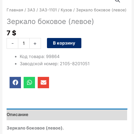
товара
Зеркало
Главная
/
ЗАЗ
/
ЗАЗ-1101
/
Кузов
/ Зеркало боковое (левое)
боковое
Зеркало боковое (левое)
(левое)
7
$
-
+
В корзину
Код товара
:
99864
Заводской номер
:
2105-8201051
F
W
E
a
h
n
c
a
v
e
t
e
b
s
l
o
a
o
o
p
p
Описание
k
p
e
Зеркало боковое (левое).