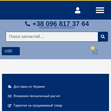
Перейти
к
содержимому
+38 096 817 37 64
Оплата и доставка
Мой аккаунт
показать все контакты
Поиск
0
Корз
Доставка по Украине
Возможен безналичный расчет
Гарантия на продаваемый товар