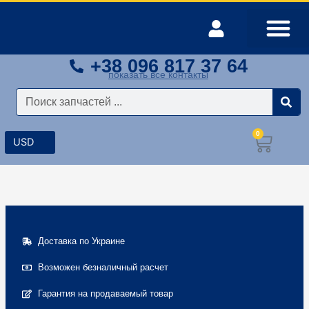
Перейти
к
содержимому
+38 096 817 37 64
Оплата и доставка
Мой аккаунт
показать все контакты
Поиск
0
Корз
Доставка по Украине
Возможен безналичный расчет
Гарантия на продаваемый товар