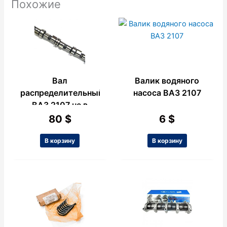
Похожие
Вал
Валик водяного
распределительный
насоса ВАЗ 2107
ВАЗ 2107 не в
сборе
80
$
6
$
В корзину
В корзину