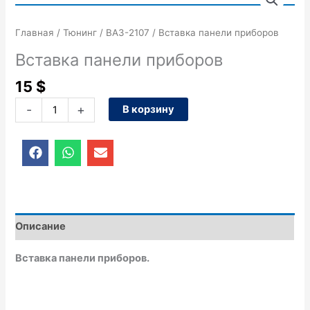
товара
Вставка
Главная
/
Тюнинг
/
ВАЗ-2107
/ Вставка панели приборов
панели
приборов
Вставка панели приборов
15
$
-
+
В корзину
F
W
E
a
h
n
c
a
v
e
t
e
b
s
l
o
a
o
o
p
p
Описание
k
p
e
Вставка панели приборов.