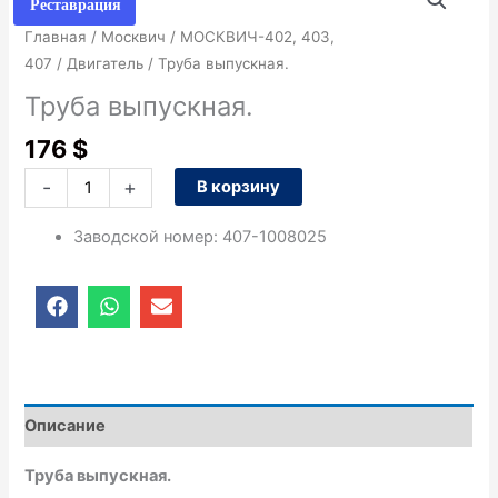
товара
Реставрация
Труба
Главная
/
Москвич
/
МОСКВИЧ-402, 403,
выпускная.
407
/
Двигатель
/ Труба выпускная.
Труба выпускная.
176
$
-
+
В корзину
Заводской номер
:
407-1008025
F
W
E
a
h
n
c
a
v
e
t
e
b
s
l
o
a
o
o
p
p
Описание
k
p
e
Труба выпускная.