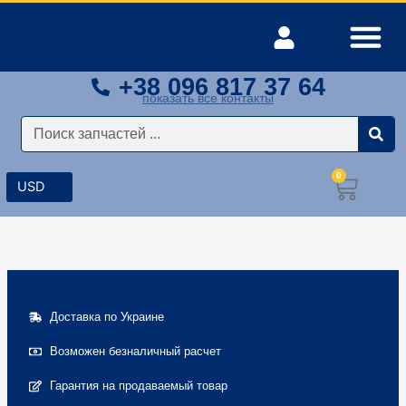
Перейти
к
содержимому
+38 096 817 37 64
Оплата и доставка
Мой аккаунт
показать все контакты
Поиск
0
Корз
Доставка по Украине
Возможен безналичный расчет
Гарантия на продаваемый товар