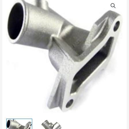
товара
Тройник
головки
блока
(алюминиевый)