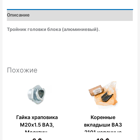
b
s
l
o
a
o
o
p
p
Описание
k
p
e
Тройник головки блока (алюминиевый).
Похожие
Гайка храповика
Коренные
М20х1.5 ВАЗ,
вкладыши ВАЗ
Москвич.
2101 коренные
0.75