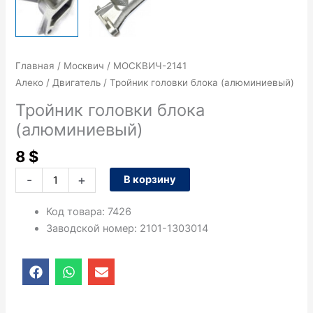
Главная
/
Москвич
/
МОСКВИЧ-2141
Алеко
/
Двигатель
/ Тройник головки блока (алюминиевый)
Тройник головки блока
(алюминиевый)
8
$
-
+
В корзину
Код товара
:
7426
Заводской номер
:
2101-1303014
F
W
E
a
h
n
c
a
v
e
t
e