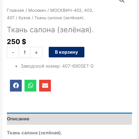
товара
Ткань
Главная
/
Москвич
/
МОСКВИЧ-402, 403,
салона
407
/
Кузов
/ Ткань салона (зелёная).
(зелёная).
Ткань салона (зелёная).
250
$
-
+
В корзину
Заводской номер
:
407-690SET G
F
W
E
a
h
n
c
a
v
e
t
e
b
s
l
o
a
o
o
p
p
Описание
k
p
e
Ткань салона (зелёная).