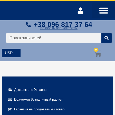
Перейти
к
содержимому
+38 096 817 37 64
Оплата и доставка
Мой аккаунт
показать все контакты
Поиск
0
Корз
Доставка по Украине
Возможен безналичный расчет
Гарантия на продаваемый товар