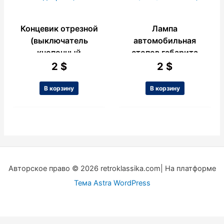
Концевик отрезной
Лампа
(выключатель
автомобильная
кнопочный
стопов габарита
дверной)
12V 21/5W (2
2
$
2
$
контакта)
В корзину
В корзину
Авторское право © 2026 retroklassika.com| На платформе
Тема Astra WordPress