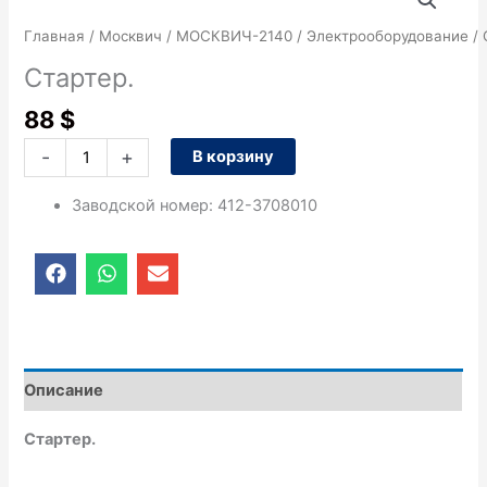
товара
Стартер.
Главная
/
Москвич
/
МОСКВИЧ-2140
/
Электрооборудование
/ 
Стартер.
88
$
-
+
В корзину
Заводской номер
:
412-3708010
F
W
E
a
h
n
c
a
v
e
t
e
b
s
l
o
a
o
o
p
p
Описание
k
p
e
Стартер.