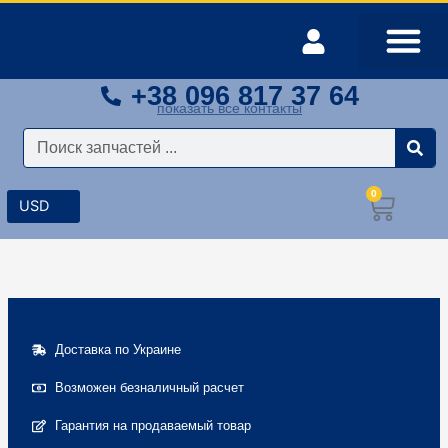
Перейти
к
содержимому
+38 096 817 37 64
Оплата и доставка
Мой аккаунт
показать все контакты
Поиск
0
Корз
Доставка по Украине
Возможен безналичный расчет
Гарантия на продаваемый товар