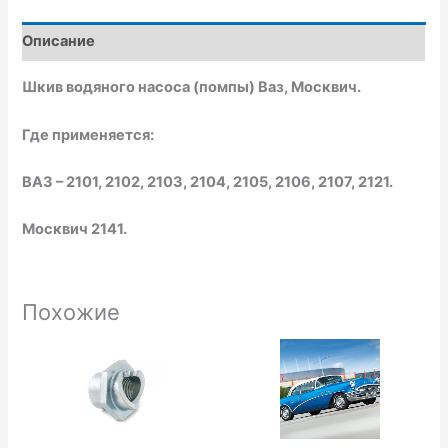
b
s
l
o
a
o
o
p
p
Описание
k
p
e
Шкив водяного насоса (помпы) Ваз, Москвич.
Где применяется:
ВАЗ – 2101, 2102, 2103, 2104, 2105, 2106, 2107, 2121.
Москвич 2141.
Похожие