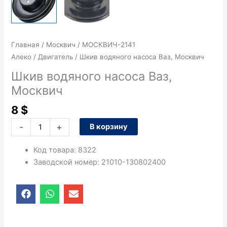
Главная
/
Москвич
/
МОСКВИЧ-2141
Алеко
/
Двигатель
/ Шкив водяного насоса Ваз, Москвич
Шкив водяного насоса Ваз,
Москвич
8
$
-
+
В корзину
Код товара
:
8322
Заводской номер
:
21010-130802400
F
W
E
a
h
n
c
a
v
e
t
e