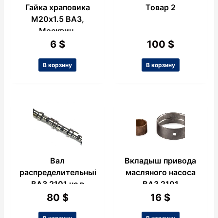
Гайка храповика
Товар 2
М20х1.5 ВАЗ,
Москвич.
6
$
100
$
В корзину
В корзину
Вал
Вкладыш привода
распределительный
масляного насоса
ВАЗ 2101 не в
ВАЗ 2101
сборе
80
$
16
$