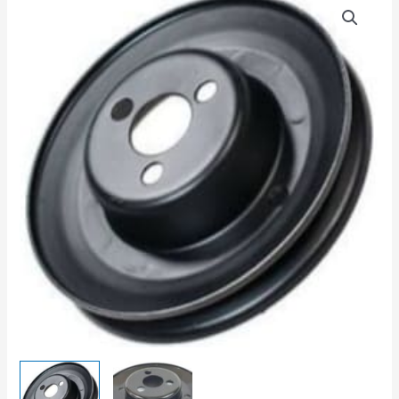
товара
Шкив
водяного
насоса
Ваз,
Москвич