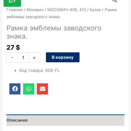
товара
Б/У
Рамка
Главная
/
Москвич
/
МОСКВИЧ-408, 412
/
Кузов
/ Рамка
эмблемы
эмблемы заводского знака.
заводского
Рамка эмблемы заводского
знака.
знака.
27
$
-
+
В корзину
Код товара
:
408-FL
F
W
E
a
h
n
c
a
v
e
t
e
b
s
l
o
a
o
o
p
p
Описание
k
p
e