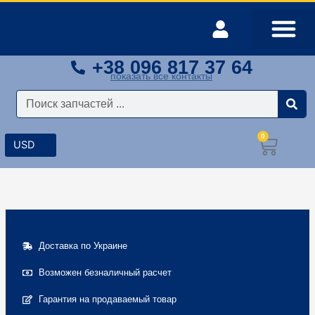
Перейти
к
содержимому
+38 096 817 37 64
Оплата и доставка
Мой аккаунт
показать все контакты
Поиск
0
Корз
Доставка по Украине
Возможен безналичный расчет
Гарантия на продаваемый товар