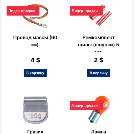
Лидер продаж
Лидер продаж
Провод массы (60
Ремкомплект
см).
шины (шнурки) 5
шт
4
$
2
$
В корзину
В корзину
Лидер продаж
Грузик
Лампа