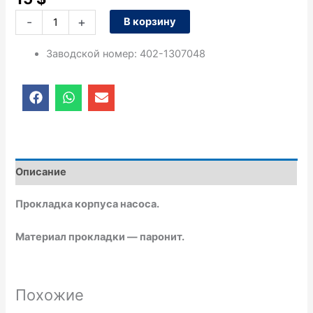
-
+
В корзину
Заводской номер
:
402-1307048
F
W
E
a
h
n
c
a
v
e
t
e
b
s
l
o
a
o
o
p
p
Описание
k
p
e
Прокладка корпуса насоса.
Материал прокладки — паронит.
Похожие