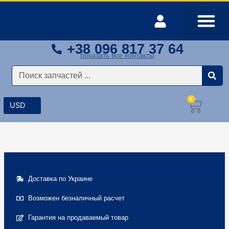
Перейти
к
содержимому
+38 096 817 37 64
Оплата и доставка
Мой аккаунт
показать все контакты
Поиск
0
Корз
Доставка по Украине
Возможен безналичный расчет
Гарантия на продаваемый товар