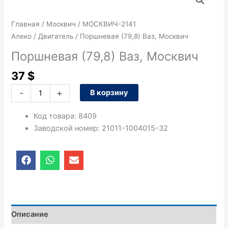
товара
Поршневая
Главная
/
Москвич
/
МОСКВИЧ-2141
(79,8)
Алеко
/
Двигатель
/ Поршневая (79,8) Ваз, Москвич
Ваз,
Москвич
Поршневая (79,8) Ваз, Москвич
37
$
-
+
В корзину
Код товара
:
8409
Заводской номер
:
21011-1004015-32
F
W
E
a
h
n
c
a
v
e
t
e
b
s
l
o
a
o
o
p
p
Описание
k
p
e