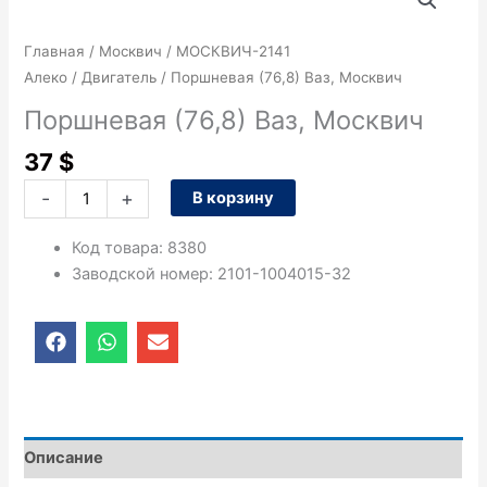
товара
Поршневая
Главная
/
Москвич
/
МОСКВИЧ-2141
(76,8)
Алеко
/
Двигатель
/ Поршневая (76,8) Ваз, Москвич
Ваз,
Москвич
Поршневая (76,8) Ваз, Москвич
37
$
-
+
В корзину
Код товара
:
8380
Заводской номер
:
2101-1004015-32
F
W
E
a
h
n
c
a
v
e
t
e
b
s
l
o
a
o
o
p
p
Описание
k
p
e