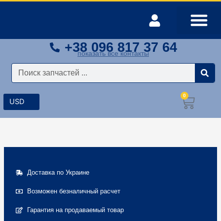
Перейти
к
содержимому
+38 096 817 37 64
Оплата и доставка
Мой аккаунт
показать все контакты
Поиск
0
Корз
Доставка по Украине
Возможен безналичный расчет
Гарантия на продаваемый товар