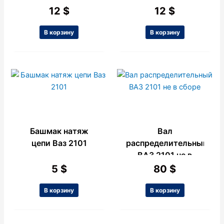
0,05
0.50
12
$
12
$
В корзину
В корзину
Башмак натяж
Вал
цепи Ваз 2101
распределительный
ВАЗ 2101 не в
сборе
5
$
80
$
В корзину
В корзину