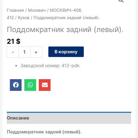
товара
Поддомкратник
Главная
/
Москвич
/
МОСКВИЧ-408,
задний
412
/
Кузов
/ Поддомкратник задний (левый).
(левый).
Поддомкратник задний (левый).
21
$
-
+
В корзину
Заводской номер
:
412-pdk
F
W
E
a
h
n
c
a
v
e
t
e
b
s
l
o
a
o
o
p
p
Описание
k
p
e
Поддомкратник задний (левый).