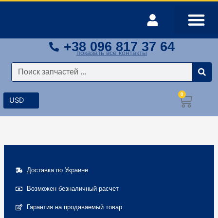
Перейти
к
содержимому
+38 096 817 37 64
Оплата и доставка
Мой аккаунт
показать все контакты
Поиск
0
Корз
Доставка по Украине
Возможен безналичный расчет
Гарантия на продаваемый товар