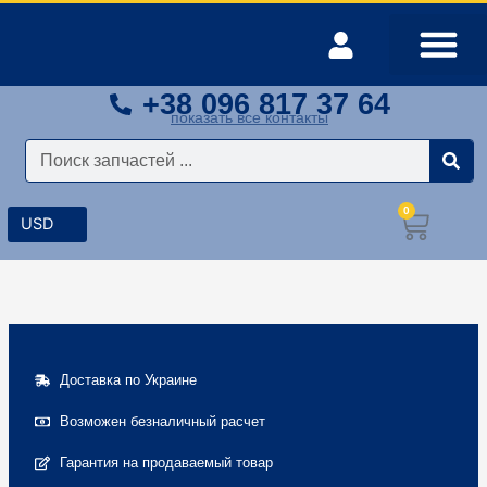
Перейти
к
содержимому
+38 096 817 37 64
Оплата и доставка
Мой аккаунт
показать все контакты
Поиск
0
Корз
Доставка по Украине
Возможен безналичный расчет
Гарантия на продаваемый товар