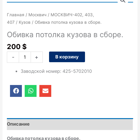
товара
Обивка
Главная
/
Москвич
/
МОСКВИЧ-402, 403,
потолка
407
/
Кузов
/ Обивка потолка кузова в сборе.
кузова
в
Обивка потолка кузова в сборе.
сборе.
200
$
-
+
В корзину
Заводской номер
:
425-5702010
F
W
E
a
h
n
c
a
v
e
t
e
b
s
l
o
a
o
o
p
p
Описание
k
p
e
Обивка потолка кузова в сборе.