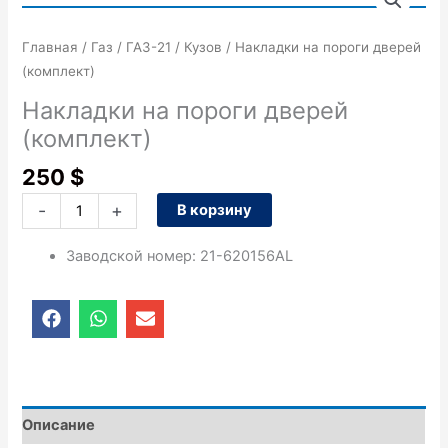
товара
Накладки
Главная
/
Газ
/
ГАЗ-21
/
Кузов
/ Накладки на пороги дверей
на
(комплект)
пороги
дверей
Накладки на пороги дверей
(комплект)
(комплект)
250
$
-
+
В корзину
Заводской номер
:
21-620156AL
F
W
E
a
h
n
c
a
v
e
t
e
b
s
l
o
a
o
o
p
p
Описание
k
p
e