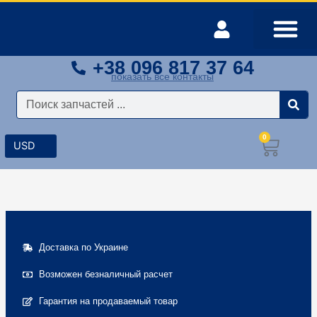
Перейти
к
содержимому
+38 096 817 37 64
Оплата и доставка
Мой аккаунт
показать все контакты
Поиск
0
Корз
Доставка по Украине
Возможен безналичный расчет
Гарантия на продаваемый товар