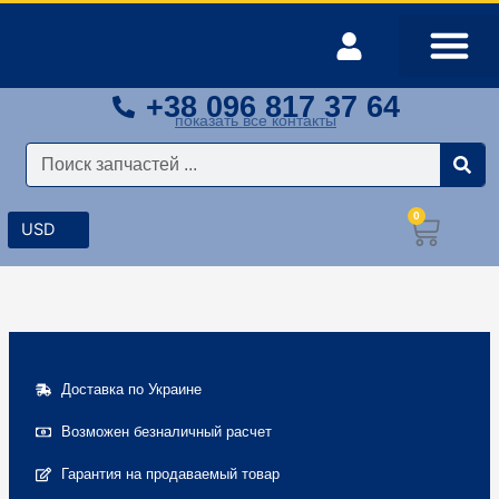
Перейти
к
содержимому
+38 096 817 37 64
Оплата и доставка
Мой аккаунт
показать все контакты
Поиск
0
Корз
Доставка по Украине
Возможен безналичный расчет
Гарантия на продаваемый товар