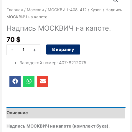
товара
Надпись
Главная
/
Москвич
/
МОСКВИЧ-408, 412
/
Кузов
/ Надпись
МОСКВИЧ
МОСКВИЧ на капоте.
на
Надпись МОСКВИЧ на капоте.
капоте.
70
$
-
+
В корзину
Заводской номер
:
407-8212075
F
W
E
a
h
n
c
a
v
e
t
e
b
s
l
o
a
o
o
p
p
Описание
k
p
e
Надпись МОСКВИЧ на капоте (комплект букв).