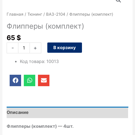
товара
Флипперы
Главная
/
Тюнинг
/
ВАЗ-2104
/ Флипперы (комплект)
(комплект)
Флипперы (комплект)
65
$
-
+
В корзину
Код товара
:
10013
F
W
E
a
h
n
c
a
v
e
t
e
b
s
l
o
a
o
o
p
p
Описание
k
p
e
Флипперы (комплект) — 4шт.