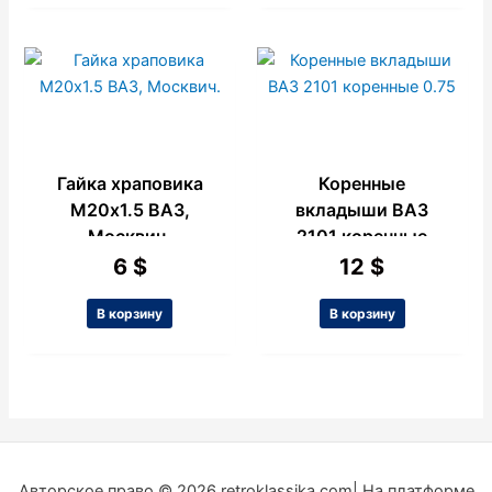
Гайка храповика
Коренные
М20х1.5 ВАЗ,
вкладыши ВАЗ
Москвич.
2101 коренные
0.75
6
$
12
$
В корзину
В корзину
Авторское право © 2026 retroklassika.com| На платформе