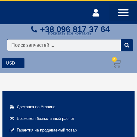
Перейти
к
содержимому
+38 096 817 37 64
Оплата и доставка
Мой аккаунт
показать все контакты
Поиск
0
Корз
Доставка по Украине
Возможен безналичный расчет
Гарантия на продаваемый товар