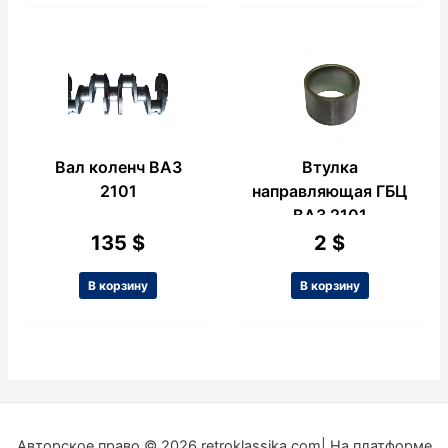
Вал коленч ВАЗ
Втулка
2101
направляющая ГБЦ
ВАЗ 2101
135
$
2
$
В корзину
В корзину
Авторское право © 2026 retroklassika.com| На платформе