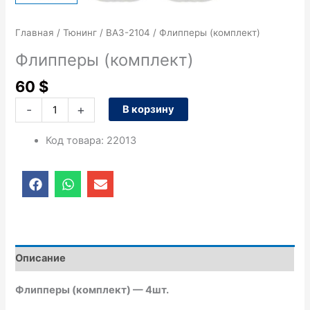
Главная
/
Тюнинг
/
ВАЗ-2104
/ Флипперы (комплект)
Флипперы (комплект)
60
$
-
+
В корзину
Код товара
:
22013
F
W
E
a
h
n
c
a
v
e
t
e
b
s
l
o
a
o
o
p
p
Описание
k
p
e
Флипперы (комплект) — 4шт.