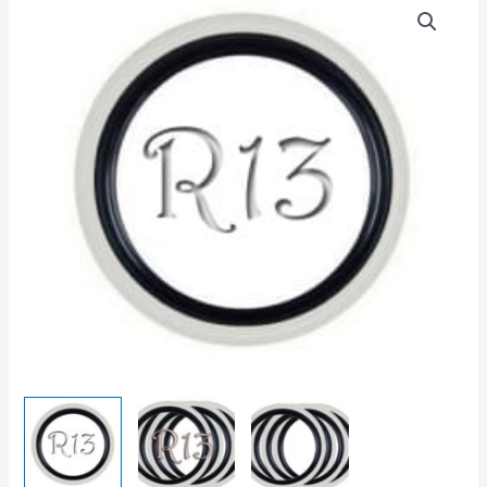
товара
Флипперы
(комплект)