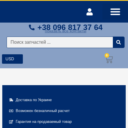
Перейти
к
содержимому
+38 096 817 37 64
Оплата и доставка
Мой аккаунт
показать все контакты
Поиск
0
Корз
Доставка по Украине
Возможен безналичный расчет
Гарантия на продаваемый товар