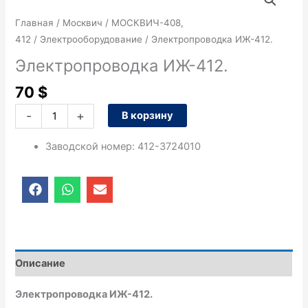
товара
Электропроводка
Главная
/
Москвич
/
МОСКВИЧ-408,
ИЖ-412.
412
/
Электрооборудование
/ Электропроводка ИЖ-412.
Электропроводка ИЖ-412.
70
$
-
+
В корзину
Заводской номер
:
412-3724010
F
W
E
a
h
n
c
a
v
e
t
e
b
s
l
o
a
o
o
p
p
Описание
k
p
e
Электропроводка ИЖ-412.