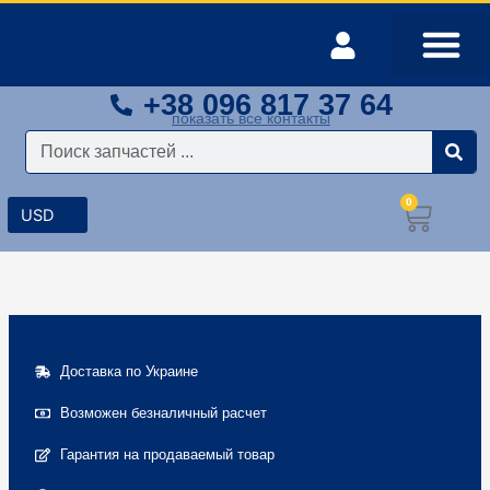
Перейти
к
содержимому
+38 096 817 37 64
Оплата и доставка
Мой аккаунт
показать все контакты
Поиск
0
Корз
Доставка по Украине
Возможен безналичный расчет
Гарантия на продаваемый товар