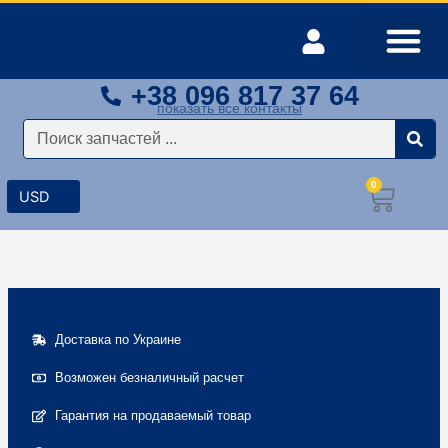
Перейти
к
содержимому
+38 096 817 37 64
Оплата и доставка
Мой аккаунт
показать все контакты
Поиск
0
Корз
Доставка по Украине
Возможен безналичный расчет
Гарантия на продаваемый товар