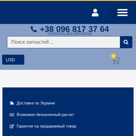
Перейти
к
содержимому
+38 096 817 37 64
Оплата и доставка
Мой аккаунт
показать все контакты
Поиск
0
Корз
Доставка по Украине
Возможен безналичный расчет
Гарантия на продаваемый товар