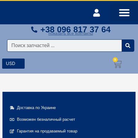
Перейти
к
содержимому
+38 096 817 37 64
Оплата и доставка
Мой аккаунт
показать все контакты
Поиск
0
Корз
Доставка по Украине
Возможен безналичный расчет
Гарантия на продаваемый товар