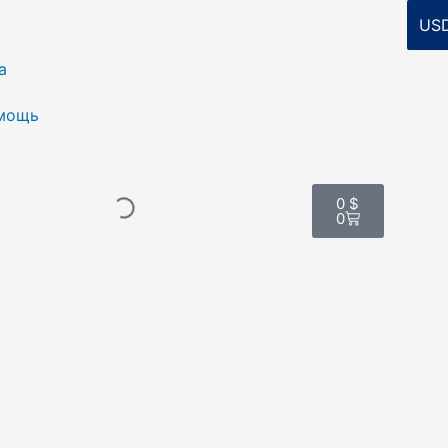
а
мощь
Корзина
0
$
0