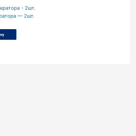
ратора — 2шт.
ину