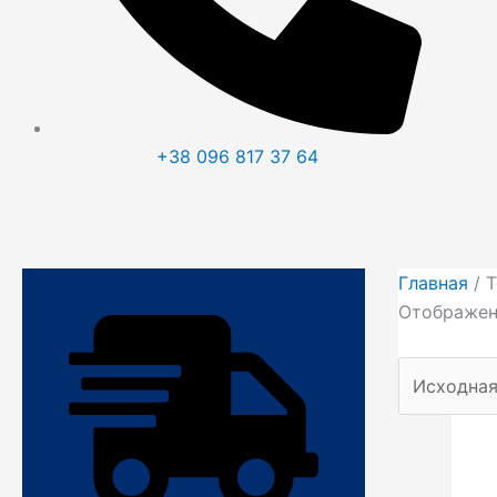
+38
096
817 37 64
Главная
/ Т
Отображен