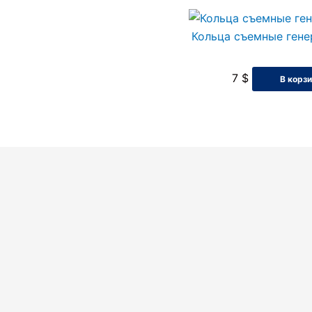
Кольца съемные гене
7
$
В корз