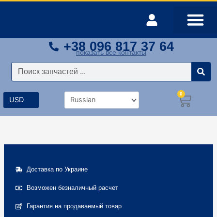
Перейти
к
содержимому
+38 096 817 37 64
Оплата и доставка
Мой аккаунт
показать все контакты
Поиск
0
Корз
Доставка по Украине
Возможен безналичный расчет
Гарантия на продаваемый товар