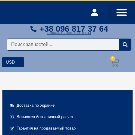
Перейти
к
содержимому
+38 096 817 37 64
Оплата и доставка
Мой аккаунт
показать все контакты
Поиск
0
Корз
Доставка по Украине
Возможен безналичный расчет
Гарантия на продаваемый товар