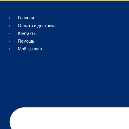
Перейти
Поиск
к
товаров
Главная
содержимому
Оплата и доставка
Контакты
Помощь
Мой аккаунт