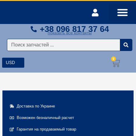
Перейти
к
содержимому
+38 096 817 37 64
Оплата и доставка
Мой аккаунт
показать все контакты
Поиск
0
Корз
Доставка по Украине
Возможен безналичный расчет
Гарантия на продаваемый товар