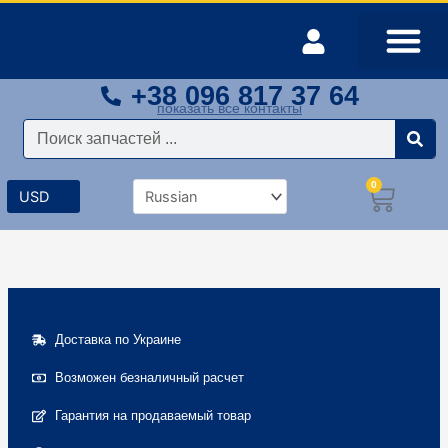
Перейти
к
содержимому
+38 096 817 37 64
Оплата и доставка
Мой аккаунт
показать все контакты
Поиск
0
Корз
Доставка по Украине
Возможен безналичный расчет
Гарантия на продаваемый товар