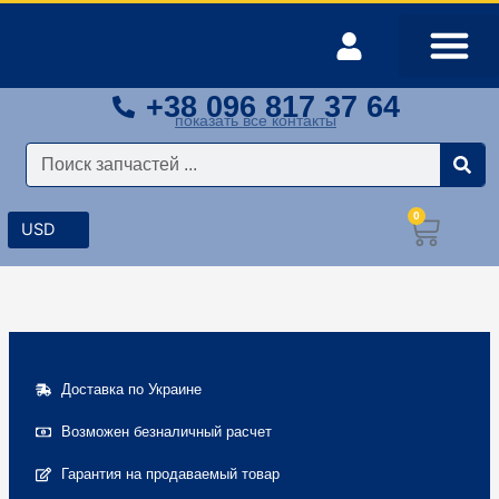
Перейти
к
содержимому
+38 096 817 37 64
Оплата и доставка
Мой аккаунт
показать все контакты
Поиск
0
Корз
Доставка по Украине
Возможен безналичный расчет
Гарантия на продаваемый товар