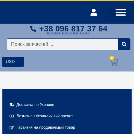
Перейти
к
содержимому
+38 096 817 37 64
Оплата и доставка
Мой аккаунт
показать все контакты
Поиск
0
Корз
Доставка по Украине
Возможен безналичный расчет
Гарантия на продаваемый товар