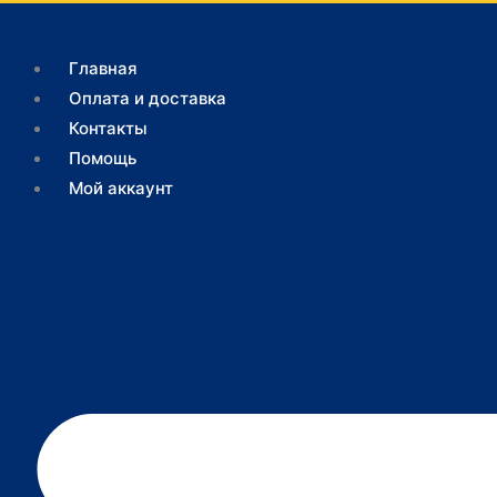
Перейти
Поиск
к
товаров
Главная
содержимому
Оплата и доставка
Контакты
Помощь
Мой аккаунт