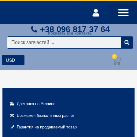
Перейти
к
содержимому
+38 096 817 37 64
Оплата и доставка
Мой аккаунт
показать все контакты
Поиск
0
Корз
Доставка по Украине
Возможен безналичный расчет
Гарантия на продаваемый товар