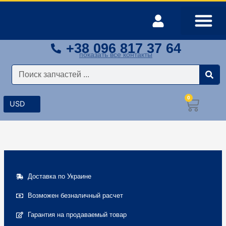
Перейти
к
содержимому
+38 096 817 37 64
Оплата и доставка
Мой аккаунт
показать все контакты
Поиск
0
Корз
Доставка по Украине
Возможен безналичный расчет
Гарантия на продаваемый товар