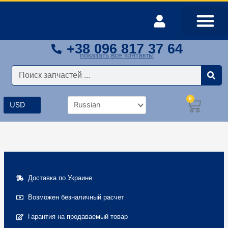
Перейти
к
содержимому
+38 096 817 37 64
показать все контакты
Поиск
0
Корз
Доставка по Украине
Возможен безналичный расчет
Гарантия на продаваемый товар