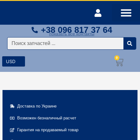
Перейти
к
содержимому
+38 096 817 37 64
Оплата и доставка
Мой аккаунт
показать все контакты
Поиск
0
Корз
Доставка по Украине
Возможен безналичный расчет
Гарантия на продаваемый товар