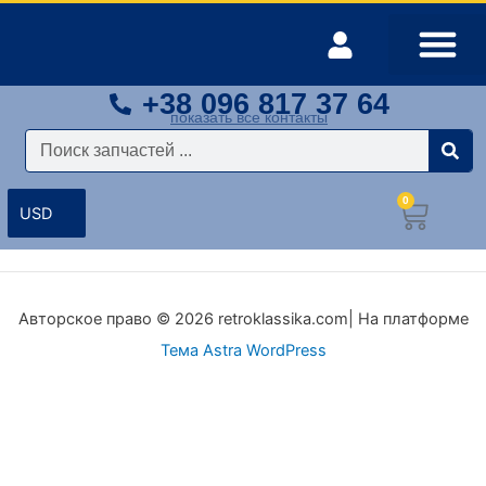
Перейти
к
содержимому
+38 096 817 37 64
Оплата и доставка
Мой аккаунт
показать все контакты
Поиск
0
Корз
Авторское право © 2026 retroklassika.com| На платформе
Тема Astra WordPress